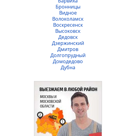
Барвиха
Бронницы
Видное
Волоколамск
Воскресенск
Высоковск
Дедовск
Дзержинский
Дмитров
Долгопрудный
Домодедово
Дубна
мкр Железнодорожный
Жуковский
Загорянский
Звенигород
Зеленоград
Ивантеевка
Истра
Кашира
Климовск
Клин
Коломна