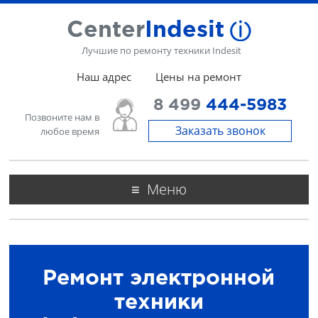
Center
Indesit
Лучшие по ремонту техники Indesit
Наш адрес
Цены на ремонт
8 499
444-5983
Позвоните нам в
Заказать звонок
любое время
Меню
Ремонт электронной
техники