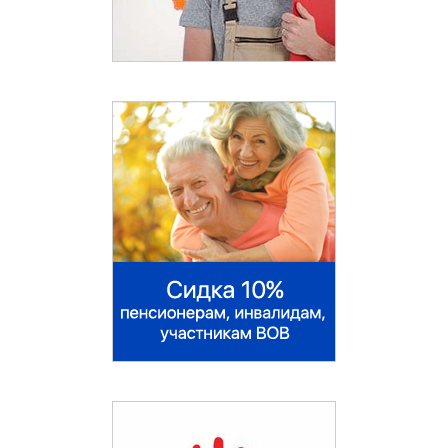
Коммунарка
Королёв
Котельники
Красноармейск
Красногорск
Краснозаводск
Краснознаменск
Кубинка
Лобня
Лыткарино
Люберцы
Малаховка
Можайск
Мытищи
Нахабино
Немчиновка
Ногинск
Одинцово
Орехово-Зуево
Павловская Слобода
Павловский Посад
Подольск